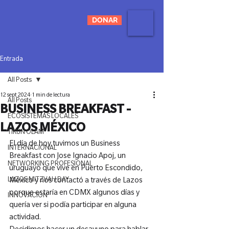
DONAR
Entrada
All Posts
12 sept 2024
1 min de lectura
All Posts
BUSINESS BREAKFAST -
ECOSISTEMAS LOCALES
LAZOS MÉXICO
TIKUN OLAM
El día de hoy tuvimos un Business 
INTERNACIONAL
Breakfast con Jose Ignacio Apoj, un 
NETWORKING PROFESIONAL
uruguayo que vive en Puerto Escondido, 
LAZOS MITZVAH DAY
México y nos contactó a través de Lazos 
porque estaría en CDMX algunos días y 
INNOVACIÓN
quería ver si podía participar en alguna 
actividad.