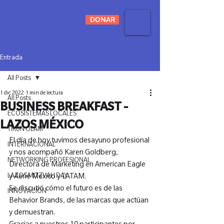
DONAR
Entrada
All Posts
1 dic 2022
1 min de lectura
All Posts
BUSINESS BREAKFAST -
ECOSISTEMAS LOCALES
LAZOS MÉXICO
TIKUN OLAM
El día de hoy tuvimos desayuno profesional 
INTERNACIONAL
y nos acompañó Karen Goldberg, 
NETWORKING PROFESIONAL
Directora de Marketing en American Eagle 
LAZOS MITZVAH DAY
y Aerie Mexico y LATAM.

Se discutió cómo el futuro es de las 
INNOVACIÓN
Behavior Brands, de las marcas que actúan 
y demuestran.
