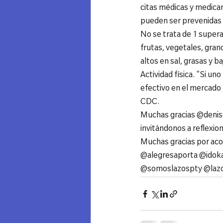
citas médicas y medicam
pueden ser prevenidas 
No se trata de 1 supera
frutas, vegetales, gra
altos en sal, grasas y ba
Actividad física. "Si un
efectivo en el mercado 
CDC.
Muchas gracias @denise
invitándonos a reflexio
Muchas gracias por a
@alegresaporta @idok
@somoslazospty @lazo