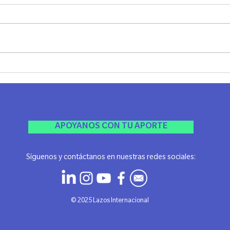
Cata Filosófica en Rosario
1º E
Indus
Rosar
APOYANOS CON TU APORTE
Síguenos y contáctanos en nuestras redes sociales:
​© 2025 Lazos Internacional