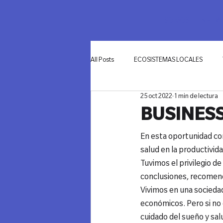
SOMOS
NETWO
All Posts
ECOSISTEMAS LOCALES
25 oct 2022
1 min de lectura
INNOVACIÓN
BUSINESS
En esta oportunidad co
salud en la productivida
Tuvimos el privilegio de
conclusiones, recomend
Vivimos en una socieda
económicos. Pero si no 
cuidado del sueño y sa