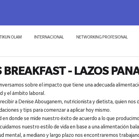
RKING PROFESIONAL
ECOSISTEMAS
TIKUN OLAM
BLOG
TIKUN OLAM
INTERNACIONAL
NETWORKING PROFESIONAL
 BREAKFAST - LAZOS PAN
nversamos sobre el impacto que tiene una adecuada alimentació
d y el ámbito laboral.
 recibir a Denise Abouganem, nutricionista y dietista, quien nos 
aciones y tips para comenzar a aplicar hoy mismo.
d en donde se mide nuestro éxito de acuerdo a lo que producimo
cuidamos nuestro estilo de vida en base a una alimentación balan
lud mental, a mediano y largo plazo nos encontraremos trabajan