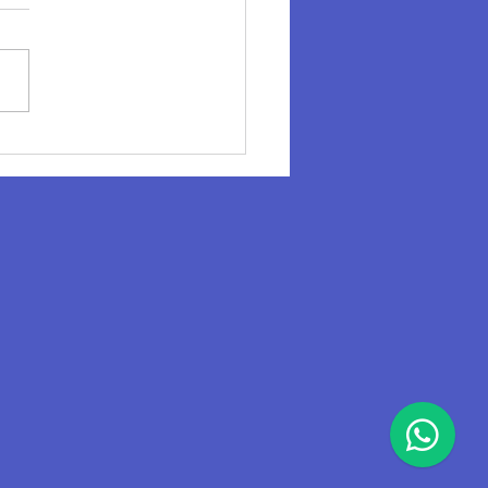
ncuentro del Cluster de
trias Culturales en
io.