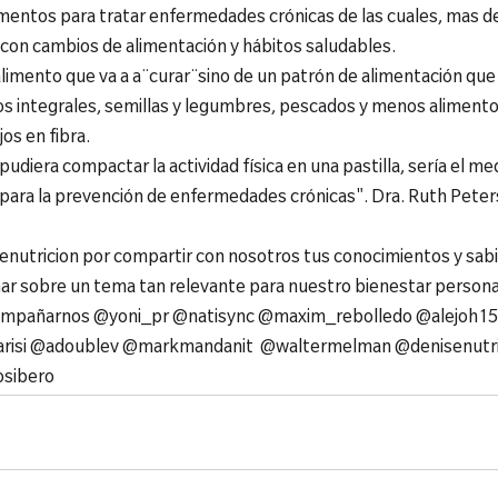
entos para tratar enfermedades crónicas de las cuales, mas de 
con cambios de alimentación y hábitos saludables.
limento que va a a¨curar¨sino de un patrón de alimentación que
nos integrales, semillas y legumbres, pescados y menos aliment
jos en fibra.
o pudiera compactar la actividad física en una pastilla, sería el 
para la prevención de enfermedades crónicas". Dra. Ruth Peters
nutricion por compartir con nosotros tus conocimientos y sabid
nar sobre un tema tan relevante para nuestro bienestar personal
compañarnos @yoni_pr @natisync @maxim_rebolledo @alejoh1
arisi @adoublev @markmandanit  @waltermelman @denisenutri
sibero