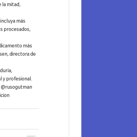
la mitad, 
 incluya más 
os procesados, 
medicamento más 
en, directora de 
uría, 
 y profesional. 
5 @rusogutman 
cion