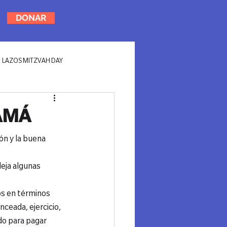
DONAR
LAZOS MITZVAH DAY
AMÁ
n y la buena 
deja algunas 
s en términos 
ceada, ejercicio, 
do para pagar 