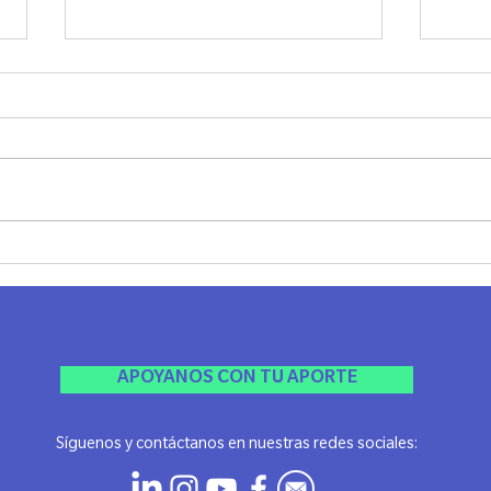
JORNADA DE BANGERS -
BUSI
LAZOS CHILE
PAN
El lunes pasado, realizamos la
Busin
primera actividad dentro del
Panam
programa +impacto, de las
CEO d
iniciativas microbands para Bangers
Founde
liderada por ...
mismo
APOYANOS CON TU APORTE
Síguenos y contáctanos en nuestras redes sociales: