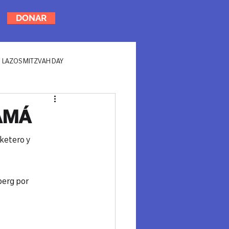
DONAR
LAZOS MITZVAH DAY
AMÁ
ketero y 
berg por 