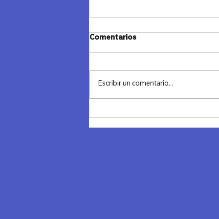
Comentarios
Escribir un comentario...
Los Clusters de Lazos Madrid
en acción 🚀