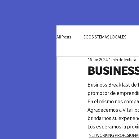
SOMOS
NETWO
All Posts
ECOSISTEMAS LOCALES
16 abr 2024
1 min de lectura
INNOVACIÓN
BUSINESS
Business Breakfast de 
promotor de emprendi
En el mismo nos compar
Agradecemos a Vitali po
brindarnos su experien
Los esperamos la próx
NETWORKING PROFESIONA