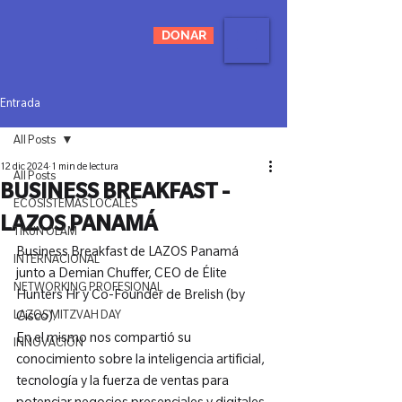
DONAR
Entrada
All Posts
12 dic 2024
1 min de lectura
All Posts
BUSINESS BREAKFAST -
ECOSISTEMAS LOCALES
LAZOS PANAMÁ
TIKUN OLAM
Business Breakfast de LAZOS Panamá 
INTERNACIONAL
junto a Demian Chuffer, CEO de Élite 
NETWORKING PROFESIONAL
Hunters Hr y Co-Founder de Brelish (by 
LAZOS MITZVAH DAY
Cisco).
En el mismo nos compartió su 
INNOVACIÓN
conocimiento sobre la inteligencia artificial, 
tecnología y la fuerza de ventas para 