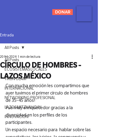
DONAR
Entrada
All Posts
20 feb 2024
1 min de lectura
All Posts
CÍRCULO DE HOMBRES -
ECOSISTEMAS LOCALES
LAZOS MÉXICO
TIKUN OLAM
Con mucha emoción les compartimos que 
INTERNACIONAL
ayer tuvimos el primer círculo de hombres 
NETWORKING PROFESIONAL
de 35-45 años!

LAZOS MITZVAH DAY
Fue muy enriquecedor gracias a la 
diversidad en los perfiles de los 
INNOVACIÓN
participantes.

Un espacio necesario para  hablar sobre las 