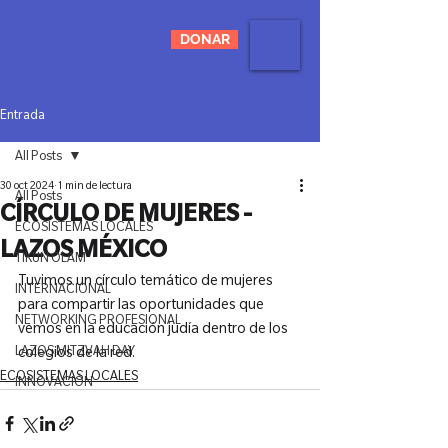
DONAR
Entrada
All Posts
30 oct 2024
1 min de lectura
All Posts
CÍRCULO DE MUJERES -
ECOSISTEMAS LOCALES
LAZOS MÉXICO
TIKUN OLAM
Tuvimos un círculo temático de mujeres 
INTERNACIONAL
para compartir las oportunidades que 
NETWORKING PROFESIONAL
vemos en la educación judía dentro de los 
LAZOS MITZVAH DAY
colegios de la red.
ECOSISTEMAS LOCALES
INNOVACIÓN