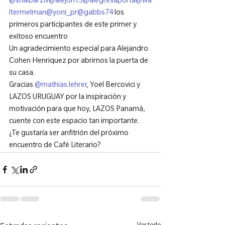
@shaibarziv
@alejoh15
@
alegresaporta
@wa
ltermelman
@
yoni_pr
@gabbs74
 los 
primeros participantes de este primer y 
exitoso encuentro

Un agradecimiento especial para Alejandro 
Cohen Henriquez por abrirnos la puerta de 
su casa.

Gracias 
@mathias.lehrer
, Yoel Bercovici y 
LAZOS URUGUAY por la inspiración y 
motivación para que hoy, LAZOS Panamá, 
cuente con este espacio tan importante.

¿Te gustaría ser anfitrión del próximo 
encuentro de Café Literario?