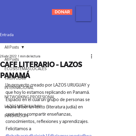
DONAR
Entrada
All Posts
26 abr 2022
1 min de lectura
All Posts
CAFE LITERARIO - LAZOS
ECOSISTEMAS LOCALES
PANAMÁ
TIKUN OLAM
Un proyecto creado por LAZOS URUGUAY y 
INTERNACIONAL
que hoy lo estamos replicando en Panamá.

NETWORKING PROFESIONAL
Espacio en el cual un grupo de personas se 
LAZOS MITZVAH DAY
reúne a leer un texto (literatura judía) en 
conjunto y compartir enseñanzas, 
INNOVACIÓN
conocimientos, reflexiones y aprendizajes.

Felicitamos a 