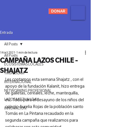
DONAR
Entrada
All Posts
14 oct 2021
1 min de lectura
All Posts
CAMPAÑA LAZOS CHILE -
ECOSISTEMAS LOCALES
SHAJATZ
TIKUN OLAM
Les contamos esta semana Shajatz , con el 
INTERNACIONAL
apoyo de la fundación Kalanit, hizo entrega 
NETWORKING PROFESIONAL
de galletas, cereales, leche, mantequilla, 
LAZOS MITZVAH DAY
etc. Todo para el desayuno de los niños del 
colegio Aurelia Rojas de la población santo 
INNOVACIÓN
Tomás en La Pintana recaudado en la 
segunda campaña que realizamos para 