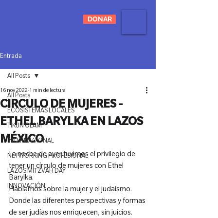
DONAR
Entrada
All Posts
16 nov 2022
1 min de lectura
All Posts
CIRCULO DE MUJERES -
ECOSISTEMAS LOCALES
ETHEL BARYLKA EN LAZOS
TIKUN OLAM
MÉXICO
INTERNACIONAL
La noche de ayer tuvimos el privilegio de 
NETWORKING PROFESIONAL
tener un círculo de mujeres con Ethel 
LAZOS MITZVAH DAY
Barylka.

INNOVACIÓN
Hablamos sobre la mujer y el judaísmo. 
Donde las diferentes perspectivas y formas 
de ser judías nos enriquecen, sin juicios. 