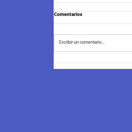
JANUCA Y CIERRE - LAZOS
Comentarios
MADRID
"Cerrando un Ciclo, Iluminando el
Futuro" Ayer despedimos el año con
Escribir un comentario...
una noche llena de significado,
conexión y reflexión. Combinamos
los...