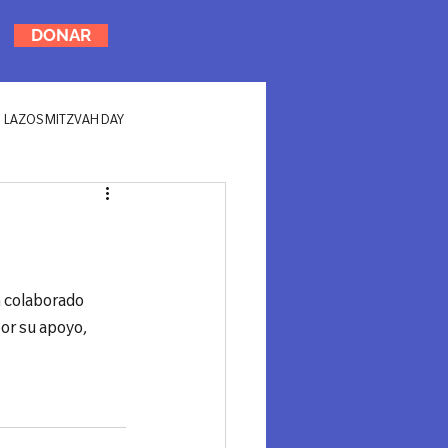
DONAR
LAZOS MITZVAH DAY
n colaborado 
or su apoyo, 