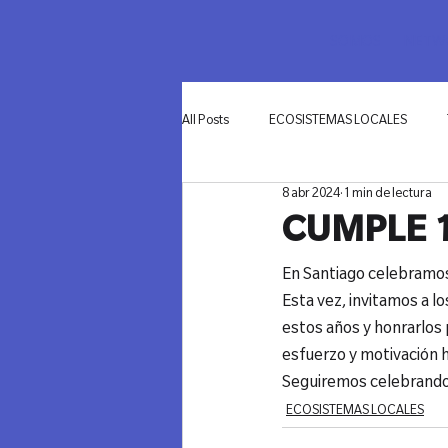
SOMOS
NETWO
All Posts
ECOSISTEMAS LOCALES
8 abr 2024
1 min de lectura
INNOVACIÓN
CUMPLE 1
En Santiago celebramos
Esta vez, invitamos a l
estos años y honrarlos 
esfuerzo y motivación 
Seguiremos celebrando
ECOSISTEMAS LOCALES