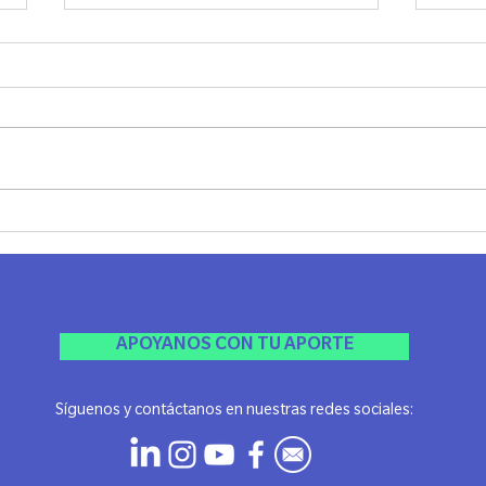
SHABAT UNPLUG - LAZOS
JANU
MADRID
Ayer 
El viernes pasado compartimos una
Jánuca
noche realmente especial, llena de
Agrad
espiritualidad, conexión y ese
esta li
sentimiento único de comunidad
que...
APOYANOS CON TU APORTE
Síguenos y contáctanos en nuestras redes sociales: