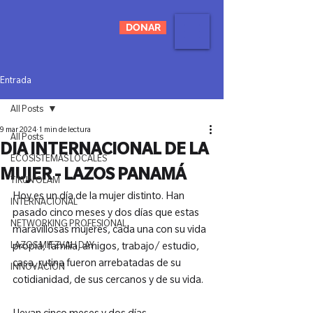
DONAR
Entrada
All Posts
9 mar 2024
1 min de lectura
All Posts
DIA INTERNACIONAL DE LA
ECOSISTEMAS LOCALES
MUJER - LAZOS PANAMÁ
TIKUN OLAM
Hoy es un día de la mujer distinto. Han 
INTERNACIONAL
pasado cinco meses y dos días que estas 
NETWORKING PROFESIONAL
maravillosas mujeres, cada una con su vida 
LAZOS MITZVAH DAY
propia, familia, amigos, trabajo/ estudio, 
casa, rutina fueron arrebatadas de su 
INNOVACIÓN