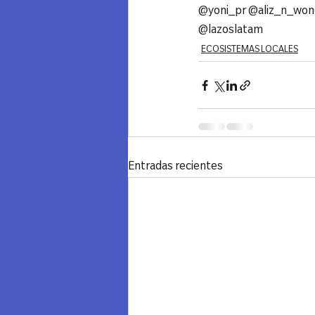
@yoni_pr @aliz_n_won
@lazoslatam
ECOSISTEMAS LOCALES
Entradas recientes