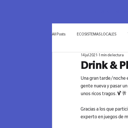
SOMOS
NETWO
All Posts
ECOSISTEMAS LOCALES
14 jul 2021
1 min de lectura
INNOVACIÓN
Drink & 
Una gran tarde/noche e
gente nueva y pasar u
unos ricos tragos.🍹🥂

Gracias a los que parti
experto en juegos de me