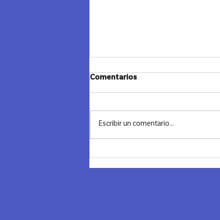
JANUCA Y CIERRE - LAZOS
Comentarios
MADRID
"Cerrando un Ciclo, Iluminando el
Futuro" Ayer despedimos el año con
Escribir un comentario...
una noche llena de significado,
conexión y reflexión. Combinamos
los...