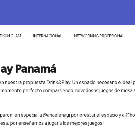
RKING PROFESIONAL
ECOSISTEMAS
TIKUN OLAM
BLOG
TIKUN OLAM
INTERNACIONAL
NETWORKING PROFESIONAL
Play Panamá
n nuestra propuesta Drink&Play. Un espacio necesario e ideal 
n momento perfecto compartiendo  novedosos juegos de mesa
ciparon, en especial a @anaelenagj por prestar el espacio y a @ho
sa, por enseñarnos a jugar a los mejores juegos!
