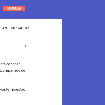
DONAR
LAZOS MITZVAH DAY
para conocer 
 acompañado de 
yosfer, nuestro 