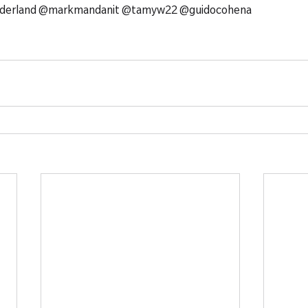
derland @markmandanit @tamyw22 @guidocohena 
