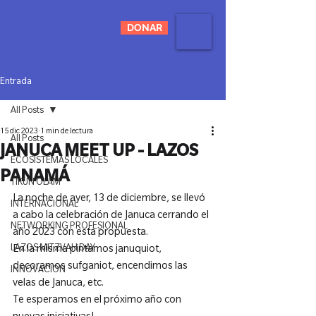
DONAR
Entrada
All Posts
15 dic 2023
1 min de lectura
All Posts
JANUCA MEET UP - LAZOS
ECOSISTEMAS LOCALES
PANAMÁ
TIKUN OLAM
La noche de ayer, 13 de diciembre, se llevó 
INTERNACIONAL
a cabo la celebración de Januca cerrando el 
NETWORKING PROFESIONAL
año 2023 con esta propuesta.
LAZOS MITZVAH DAY
En la misma pintamos januquiot, 
decoramos sufganiot, encendimos las 
INNOVACIÓN
velas de Januca, etc.
Te esperamos en el próximo año con 