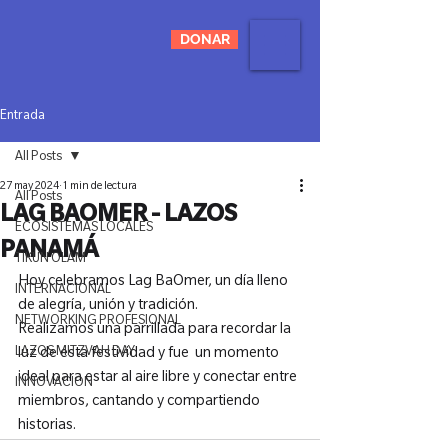
DONAR
Entrada
All Posts
27 may 2024
1 min de lectura
All Posts
LAG BAOMER - LAZOS
ECOSISTEMAS LOCALES
PANAMÁ
TIKUN OLAM
Hoy celebramos Lag BaOmer, un día lleno 
INTERNACIONAL
de alegría, unión y tradición.

NETWORKING PROFESIONAL
Realizamos una parrillada para recordar la 
LAZOS MITZVAH DAY
luz de esta festividad y fue  un momento 
ideal para estar al aire libre y conectar entre 
INNOVACIÓN
miembros, cantando y compartiendo 
historias.