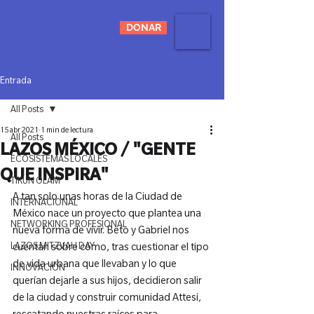
DONAR
Entrada
All Posts
15 abr 2021
1 min de lectura
All Posts
LAZOS MÉXICO / "GENTE
ECOSISTEMAS LOCALES
QUE INSPIRA"
TIKUN OLAM
A tan solo unas horas de la Ciudad de 
INTERNACIONAL
México nace un proyecto que plantea una 
NETWORKING PROFESIONAL
nueva forma de vivir. Beto y Gabriel nos 
LAZOS MITZVAH DAY
cuentan sobre cómo, tras cuestionar el tipo 
de vida urbana que llevaban y lo que 
INNOVACIÓN
querían dejarle a sus hijos, decidieron salir 
de la ciudad y construir comunidad Attesi, 