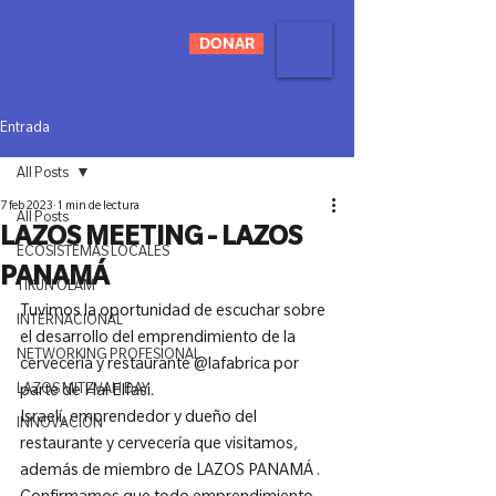
DONAR
Entrada
All Posts
7 feb 2023
1 min de lectura
All Posts
LAZOS MEETING - LAZOS
ECOSISTEMAS LOCALES
PANAMÁ
TIKUN OLAM
Tuvimos la oportunidad de escuchar sobre 
INTERNACIONAL
el desarrollo del emprendimiento de la 
NETWORKING PROFESIONAL
cervecería y restaurante @lafabrica por 
LAZOS MITZVAH DAY
parte de Hai Elfasi.
Israelí, emprendedor y dueño del 
INNOVACIÓN
restaurante y cervecería que visitamos, 
además de miembro de LAZOS PANAMÁ .