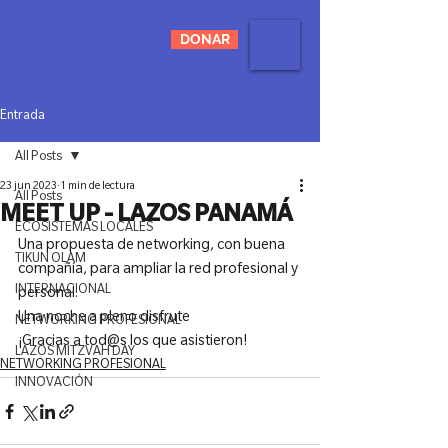
DONAR
Entrada
All Posts
23 jun 2023
1 min de lectura
All Posts
MEET UP - LAZOS PANAMÁ
ECOSISTEMAS LOCALES
Una propuesta de networking, con buena 
TIKUN OLAM
compañía, para ampliar la red profesional y 
INTERNACIONAL
personal.
Una noche a pleno disfrute
NETWORKING PROFESIONAL
¡Gracias a tod@s los que asistieron!
LAZOS MITZVAH DAY
NETWORKING PROFESIONAL
INNOVACIÓN