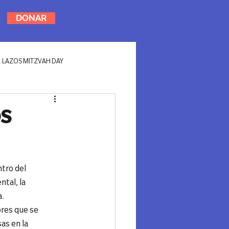
DONAR
LAZOS MITZVAH DAY
OS
tro del 
tal, la 
a.
ores que se 
as en la 