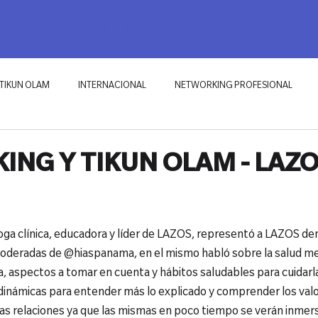
RKING PROFESIONAL
ECOSISTEMAS
TIKUN OLAM
BLOG
TIKUN OLAM
INTERNACIONAL
NETWORKING PROFESIONAL
NG Y TIKUN OLAM - LAZ
loga clínica, educadora y líder de LAZOS, representó a LAZOS den
deradas de @hiaspanama, en el mismo habló sobre la salud men
, aspectos a tomar en cuenta y hábitos saludables para cuidarl
s dinámicas para entender más lo explicado y comprender los val
tas relaciones ya que las mismas en poco tiempo se verán inmers