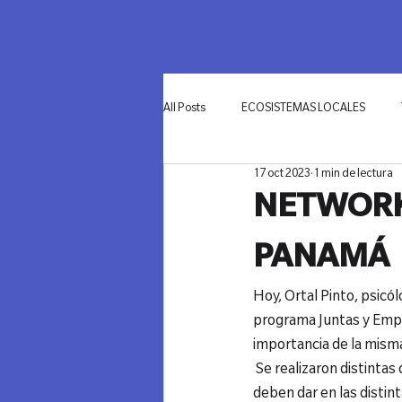
SOMOS
NETWO
All Posts
ECOSISTEMAS LOCALES
17 oct 2023
1 min de lectura
INNOVACIÓN
NETWORKI
PANAMÁ
Hoy, Ortal Pinto, psicó
programa Juntas y Empo
importancia de la misma
 Se realizaron distinta
deben dar en las distin