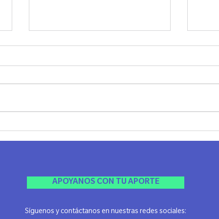
Cata Filosófica en Rosario
1º E
Indus
Rosar
APOYANOS CON TU APORTE
Síguenos y contáctanos en nuestras redes sociales: