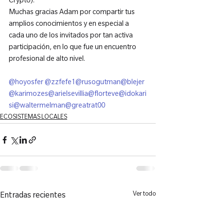
Crypto).

Muchas gracias Adam por compartir tus 
amplios conocimientos y en especial a 
cada uno de los invitados por tan activa 
participación, en lo que fue un encuentro 
profesional de alto nivel.

@hoyosfer 
@zzfefe1
@rusogutman
@blejer
@karimozes
@arielsevillia
@florteve
@idokari
si
@waltermelman
@greatrat00
ECOSISTEMAS LOCALES
Ver todo
Entradas recientes