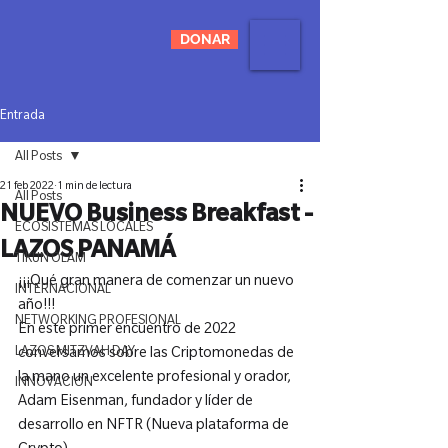
DONAR
Entrada
All Posts
21 feb 2022
1 min de lectura
All Posts
NUEVO Business Breakfast -
ECOSISTEMAS LOCALES
LAZOS PANAMÁ
TIKUN OLAM
¡¡¡Qué gran manera de comenzar un nuevo 
INTERNACIONAL
año!!!

NETWORKING PROFESIONAL
En este primer encuentro de 2022 
LAZOS MITZVAH DAY
conversamos sobre las Criptomonedas de 
la mano un excelente profesional y orador, 
INNOVACIÓN
Adam Eisenman, fundador y líder de 
desarrollo en NFTR (Nueva plataforma de 