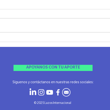
Cata Filosófica en Rosario
1º E
Indus
Rosar
APOYANOS CON TU APORTE
Síguenos y contáctanos en nuestras redes sociales:
​© 2025 Lazos Internacional