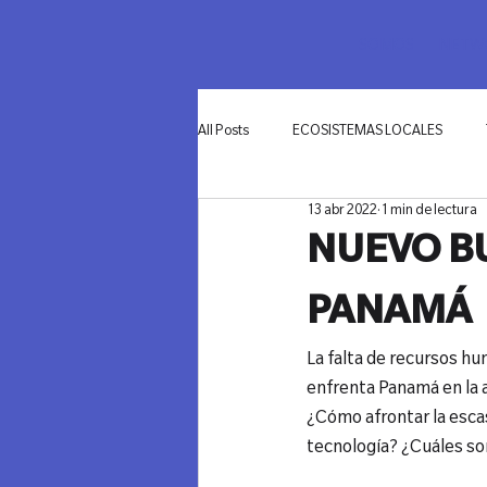
SOMOS
NETWO
All Posts
ECOSISTEMAS LOCALES
13 abr 2022
1 min de lectura
INNOVACIÓN
NUEVO BU
PANAMÁ
La falta de recursos hu
enfrenta Panamá en la a
¿Cómo afrontar la esca
tecnología? ¿Cuáles son