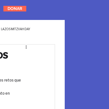
DONAR
LAZOS MITZVAH DAY
OS
es retos que 
to en 