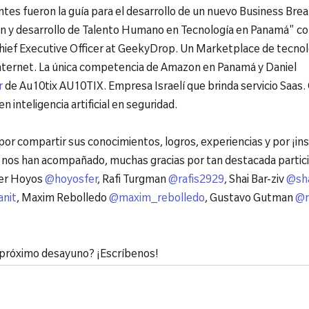
ntes fueron la guía para el desarrollo de un nuevo Business Bre
n y desarrollo de Talento Humano en Tecnología en Panamá" co
hief Executive Officer at GeekyDrop. Un Marketplace de tecnolo
ternet. La única competencia de Amazon en Panamá y Daniel 
r
 de Au10tix AU10TIX. Empresa Israelí que brinda servicio Saas.
inteligencia artificial en seguridad.

por compartir sus conocimientos, logros, experiencias y por ¡ins
e nos han acompañado, muchas gracias por tan destacada partici
Fer Hoyos 
@hoyosfer
, Rafi Turgman 
@rafis2929
, Shai Bar-ziv 
@sha
nit
, Maxim Rebolledo 
@maxim_rebolledo
, Gustavo Gutman 
@r
l próximo desayuno? ¡Escríbenos!