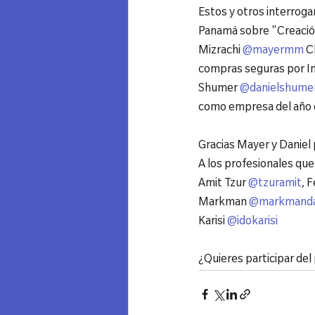
Estos y otros interroga
Panamá sobre "Creació
Mizrachi 
@mayermm
 C
compras seguras por In
Shumer 
@danielshume
como empresa del año en 
Gracias Mayer y Daniel 
A los profesionales qu
Amit Tzur 
@tzuramit
, 
Markman 
@markmanda
Karisi 
@idokarisi
¿Quieres participar de