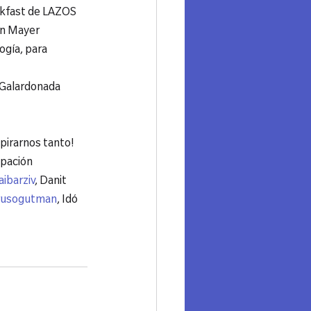
akfast de LAZOS 
n Mayer 
gía, para 
 Galardonada 
pirarnos tanto!

pación

ibarziv
, Danit 
usogutman
, Idó 