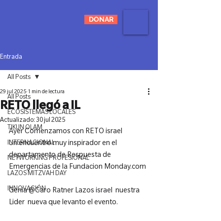
DONAR
Entrada
All Posts
29 jul 2025
1 min de lectura
All Posts
RETO llegó a IL
ECOSISTEMAS LOCALES
Actualizado:
30 jul 2025
TIKUN OLAM
Ayer Comenzamos con RETO israel 
INTERNACIONAL
Un encuentro muy inspirador en el 
departamento de Respuesta de 
NETWORKING PROFESIONAL
Emergencias de la Fundacion Monday.com 
LAZOS MITZVAH DAY
INNOVACIÓN
Genia @Caro Ratner Lazos israel  nuestra 
Lider  nueva que levanto el evento.