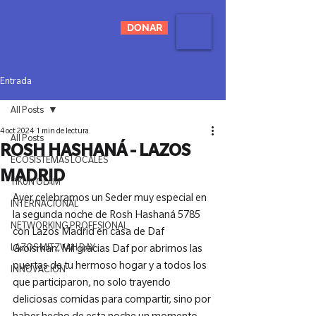
DONAR
Entrada
All Posts
4 oct 2024
1 min de lectura
All Posts
ROSH HASHANÁ - LAZOS
ECOSISTEMAS LOCALES
MADRID
TIKUN OLAM
Ayer celebramos un Seder muy especial en 
INTERNACIONAL
la segunda noche de Rosh Hashaná 5785 
NETWORKING PROFESIONAL
con Lazos Madrid en casa de Daf 
LAZOS MITZVAH DAY
Groisman. Mil gracias Daf por abrirnos las 
puertas de tu hermoso hogar y a todos los 
INNOVACIÓN
que participaron, no solo trayendo 
deliciosas comidas para compartir, sino por 