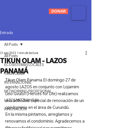
DONAR
Entrada
All Posts
31 ago 2023
1 min de lectura
All Posts
TIKUN OLAM - LAZOS
ECOSISTEMAS LOCALES
PANAMÁ
TIKUN OLAM
Tikun Olam Panama El domingo 27 de 
INTERNACIONAL
agosto LAZOS en conjunto con Lojamim 
NETWORKING PROFESIONAL
Lelo Gvulot (Heroes for Life) realizamos 
LAZOS MITZVAH DAY
una actividad especial de renovación de un 
condominio en el área de Curundú.
INNOVACIÓN
En la misma pintamos, arreglamos y 
renovamos el condominio. Agradecemos a 