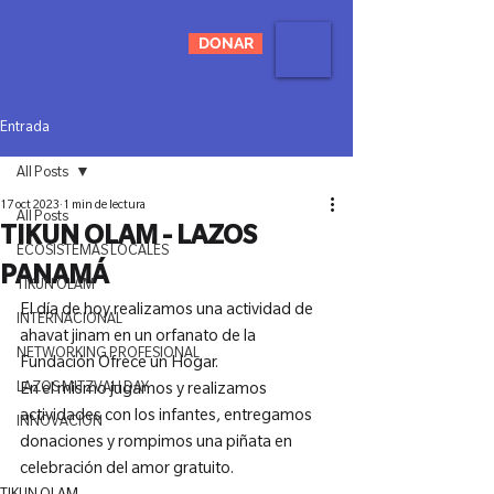
DONAR
Entrada
All Posts
17 oct 2023
1 min de lectura
All Posts
TIKUN OLAM - LAZOS
ECOSISTEMAS LOCALES
PANAMÁ
TIKUN OLAM
El día de hoy realizamos una actividad de 
INTERNACIONAL
ahavat jinam en un orfanato de la 
NETWORKING PROFESIONAL
Fundación Ofrece un Hogar.
LAZOS MITZVAH DAY
En el mismo jugamos y realizamos 
actividades con los infantes, entregamos 
INNOVACIÓN
donaciones y rompimos una piñata en 
celebración del amor gratuito.