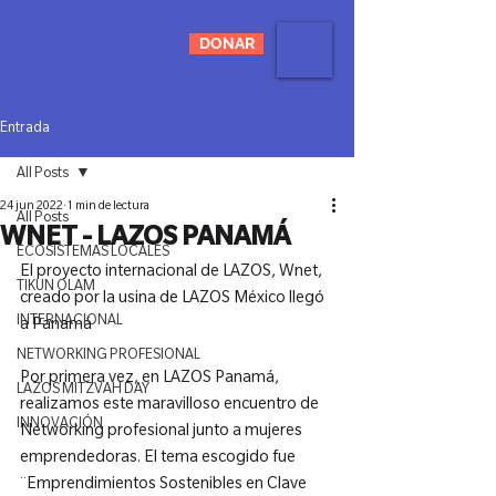
DONAR
Entrada
All Posts
24 jun 2022
1 min de lectura
All Posts
WNET - LAZOS PANAMÁ
ECOSISTEMAS LOCALES
El proyecto internacional de LAZOS, Wnet, 
TIKUN OLAM
creado por la usina de LAZOS México llegó 
INTERNACIONAL
a Panamá

NETWORKING PROFESIONAL
Por primera vez, en LAZOS Panamá, 
LAZOS MITZVAH DAY
realizamos este maravilloso encuentro de 
INNOVACIÓN
Networking profesional junto a mujeres 
emprendedoras. El tema escogido fue 
¨Emprendimientos Sostenibles en Clave 