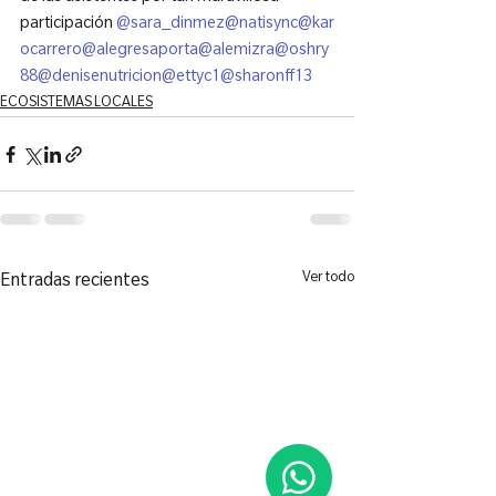
participación 
@sara_dinmez
@
natisync
@kar
ocarrero
@
alegresaporta
@alemizra
@
oshry
88
@denisenutricion
@
ettyc1
@sharonff13
ECOSISTEMAS LOCALES
Ver todo
Entradas recientes