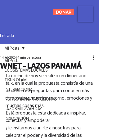
DONAR
Entrada
All Posts
14 feb 2024
1 min de lectura
All Posts
WNET - LAZOS PANAMÁ
ECOSISTEMAS LOCALES
La noche de hoy se realizó un dinner and 
TIKUN OLAM
talk, en la cual la propuesta consistía de una 
INTERNACIONAL
dinámica de preguntas para conocer más 
de nosotras, nuestro entorno, emociones y 
NETWORKING PROFESIONAL
muchas cosas más.
LAZOS MITZVAH DAY
Está propuesta está dedicada a inspirar, 
INNOVACIÓN
conectar y empoderar.
¡Te invitamos a unirte a nosotras para 
celebrar el poder y la diversidad de las 