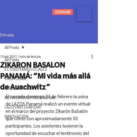
DONAR
Entrada
All Posts
15 abr 2021
1 min de lectura
All Posts
ZIKARON BASALON
ECOSISTEMAS LOCALES
PANAMÁ: “Mi vida más allá
TIKUN OLAM
de Auschwitz”
INTERNACIONAL
El pasado domingo 21 de febrero la usina 
NETWORKING PROFESIONAL
de LAZOS Panamá realizó un evento virtual 
LAZOS MITZVAH DAY
en el marco del proyecto Zikarón BaSalón 
INNOVACIÓN
que contó con aproximadamente 50 
participantes. Los asistentes tuvieron la 
oportunidad de escuchar el testimonio del 