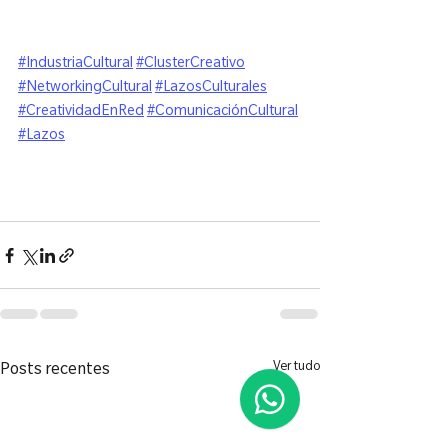
#IndustriaCultural
#ClusterCreativo
#NetworkingCultural
#LazosCulturales
#CreatividadEnRed
#ComunicaciónCultural
#Lazos
Ver tudo
Posts recentes