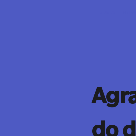
SOMOS
NETWO
Agr
do 