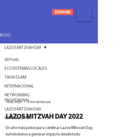
DONAR
BLOG
LAZOS MITZVAH DAY
All Posts
LAZOS MITZVAH DAY
ECOSISTEMAS LOCALES
TIKUN OLAM
INTERNACIONAL
NETWORKING
PROFESIONAL
16 dic 2022
2 min de lectura
LAZOS MITZVAH DAY
LAZOS MITZVAH DAY 2022
INNOVACIÓN
Un año más juntos para celebrar Lazos Mitzvah Day,
sumándonos a generar impacto desde todo