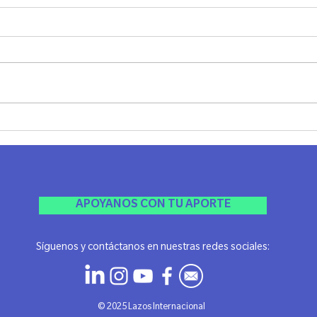
Cata Filosófica en Rosario
1º E
Indus
Rosar
APOYANOS CON TU APORTE
Síguenos y contáctanos en nuestras redes sociales:
​© 2025 Lazos Internacional