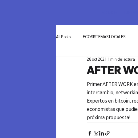
SOMOS
NETWO
All Posts
ECOSISTEMAS LOCALES
28 oct 2021
1 min de lectura
INNOVACIÓN
AFTER WO
Primer AFTER WORK en 
intercambio, networking
Expertos en bitcoin, re
economistas que pudiero
próxima propuesta!