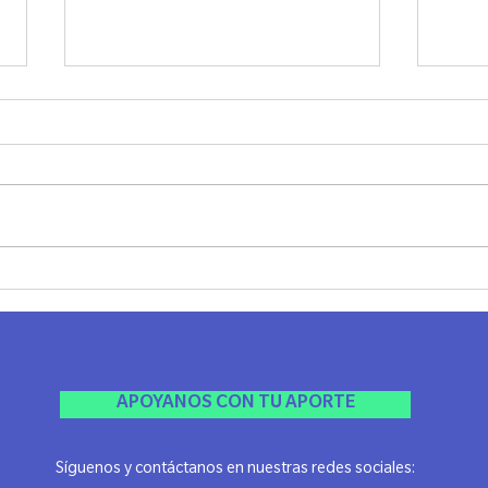
Cata Filosófica en Rosario
1º E
Indus
Rosar
APOYANOS CON TU APORTE
Síguenos y contáctanos en nuestras redes sociales: