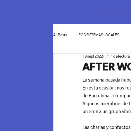
SOMOS
NETWO
All Posts
ECOSISTEMAS LOCALES
19 sept 2022
1 min de lectura
INNOVACIÓN
AFTER WO
La semana pasada hub
En esta ocasión, nos re
Algunos miembros de La
unieron a un grupo vibr
Las charlas y contactos