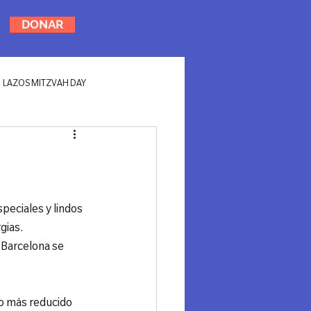
DONAR
LAZOS MITZVAH DAY
peciales y lindos 
 Barcelona se 
po más reducido 