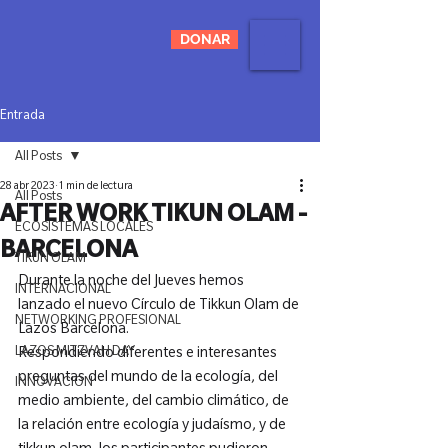
DONAR
Entrada
All Posts
28 abr 2023
1 min de lectura
All Posts
AFTER WORK TIKUN OLAM -
ECOSISTEMAS LOCALES
BARCELONA
TIKUN OLAM
Durante la noche del Jueves hemos 
INTERNACIONAL
lanzado el nuevo Círculo de Tikkun Olam de 
NETWORKING PROFESIONAL
Lazos Barcelona.
LAZOS MITZVAH DAY
Respondiendo diferentes e interesantes 
preguntas del mundo de la ecología, del 
INNOVACIÓN
medio ambiente, del cambio climático, de 
la relación entre ecología y judaísmo, y de 