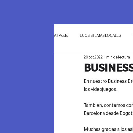
SOMOS
NETWO
All Posts
ECOSISTEMAS LOCALES
20 oct 2022
1 min de lectura
INNOVACIÓN
BUSINESS
En nuestro Business Bre
los videojuegos.

También, contamos con l
Barcelona desde Bogotá- 
Muchas gracias a los asi