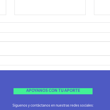
Cata Filosófica en Rosario
1º E
Indus
Rosar
APOYANOS CON TU APORTE
Síguenos y contáctanos en nuestras redes sociales: