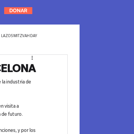
DONAR
LAZOS MITZVAH DAY
CELONA
la industria de 
 visita a 
 de futuro.

ciones, y por los 