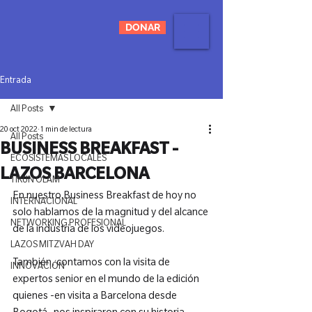
DONAR
Entrada
All Posts
20 oct 2022
1 min de lectura
All Posts
BUSINESS BREAKFAST -
ECOSISTEMAS LOCALES
LAZOS BARCELONA
TIKUN OLAM
En nuestro Business Breakfast de hoy no 
INTERNACIONAL
solo hablamos de la magnitud y del alcance 
NETWORKING PROFESIONAL
de la industria de los videojuegos.

LAZOS MITZVAH DAY
También, contamos con la visita de 
INNOVACIÓN
expertos senior en el mundo de la edición 
quienes -en visita a Barcelona desde 