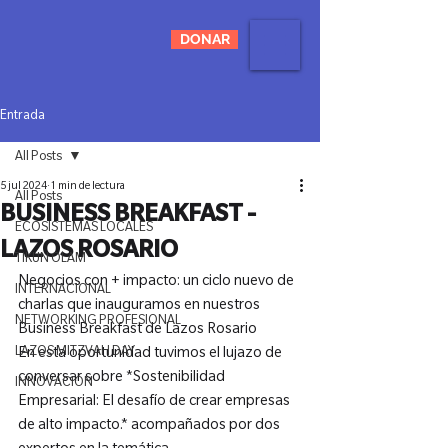
DONAR
Entrada
All Posts
5 jul 2024
1 min de lectura
All Posts
BUSINESS BREAKFAST -
ECOSISTEMAS LOCALES
LAZOS ROSARIO
TIKUN OLAM
Negocios con + impacto: un ciclo nuevo de 
INTERNACIONAL
charlas que inauguramos en nuestros 
NETWORKING PROFESIONAL
Business Breakfast de Lazos Rosario
LAZOS MITZVAH DAY
En esta oportunidad tuvimos el lujazo de 
conversar sobre *Sostenibilidad 
INNOVACIÓN
Empresarial: El desafío de crear empresas 
de alto impacto.* acompañados por dos 