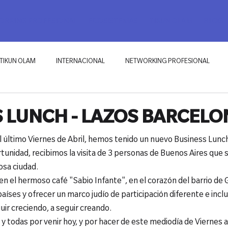
RKING PROFESIONAL
ECOSISTEMAS
TIKUN OLAM
BLOG
TIKUN OLAM
INTERNACIONAL
NETWORKING PROFESIONAL
 LUNCH - LAZOS BARCELO
l último Viernes de Abril, hemos tenido un nuevo Business Lunch
tunidad, recibimos la visita de 3 personas de Buenos Aires que 
sa ciudad.
en el hermoso café "Sabio Infante", en el corazón del barrio de G
íses y ofrecer un marco judío de participación diferente e inclu
uir creciendo, a seguir creando.
y todas por venir hoy, y por hacer de este mediodía de Viernes a