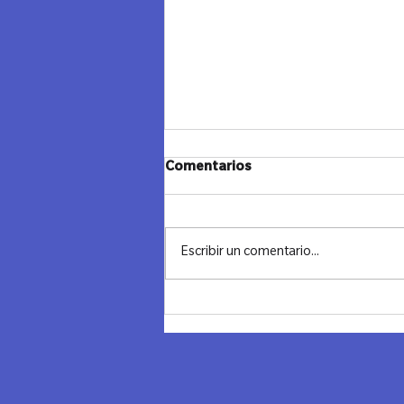
Comentarios
Escribir un comentario...
Los Clusters de Lazos Madrid
en acción 🚀