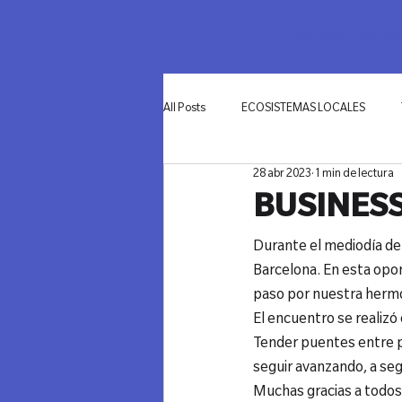
SOMOS
NETWO
All Posts
ECOSISTEMAS LOCALES
28 abr 2023
1 min de lectura
INNOVACIÓN
BUSINESS
Durante el mediodía de
Barcelona. En esta opor
paso por nuestra hermo
El encuentro se realizó 
Tender puentes entre pa
seguir avanzando, a seg
Muchas gracias a todos 