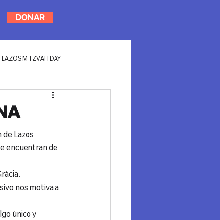
DONAR
LAZOS MITZVAH DAY
NA
 de Lazos 
se encuentran de 
ràcia.
sivo nos motiva a 
lgo único y 