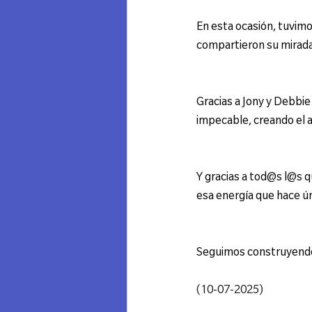
En esta ocasión, tuvimos 
compartieron su mirada 
Gracias a Jony y Debbie
impecable, creando el 
Y gracias a tod@s l@s q
esa energía que hace ú
Seguimos construyendo
(10-07-2025)