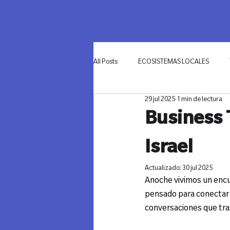
SOMOS
NETWO
All Posts
ECOSISTEMAS LOCALES
29 jul 2025
1 min de lectura
INNOVACIÓN
Business 
Israel
Actualizado:
30 jul 2025
Anoche vivimos un encu
pensado para conectar a
conversaciones que tra