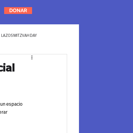
DONAR
LAZOS MITZVAH DAY
ial
un espacio 
rar 