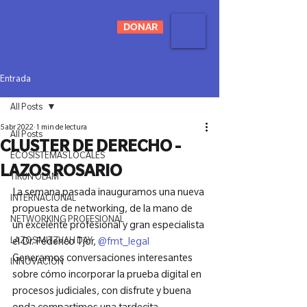
DONAR
Entrada
All Posts
5 abr 2022
1 min de lectura
All Posts
CLUSTER DE DERECHO -
ECOSISTEMAS LOCALES
LAZOS ROSARIO
TIKUN OLAM
La semana pasada inauguramos una nueva 
INTERNACIONAL
propuesta de networking, de la mano de 
NETWORKING PROFESIONAL
un excelente profesional y gran especialista 
LAZOS MITZVAH DAY
el Dr. Federico Tjor, 
@fmt_legal
Generamos conversaciones interesantes 
INNOVACIÓN
sobre cómo incorporar la prueba digital en 
procesos judiciales, con disfrute y buena 