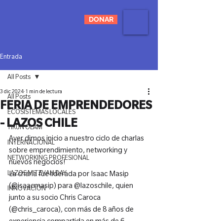
DONAR
Entrada
All Posts
3 dic 2024
1 min de lectura
All Posts
FERIA DE EMPRENDEDORES
ECOSISTEMAS LOCALES
- LAZOS CHILE
TIKUN OLAM
Ayer dimos inicio a nuestro ciclo de charlas 
INTERNACIONAL
sobre emprendimiento, networking y 
NETWORKING PROFESIONAL
nuevos negocios!

LAZOS MITZVAH DAY
La charla fue liderada por Isaac Masip 
(@isaacmasip) para @lazoschile, quien 
INNOVACIÓN
junto a su socio Chris Caroca 
(@chris_caroca), con más de 8 años de 