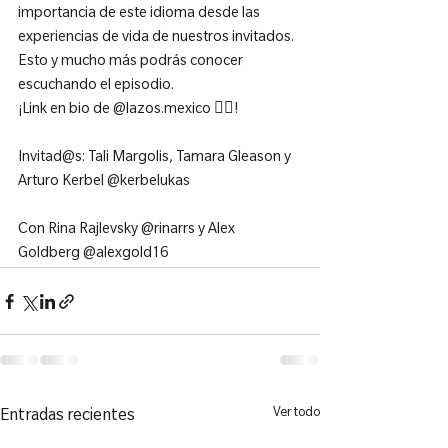
importancia de este idioma desde las 
experiencias de vida de nuestros invitados.

Esto y mucho más podrás conocer 
escuchando el episodio.

¡Link en bio de @lazos.mexico 
☝🏻
!

Invitad@s: Tali Margolis, Tamara Gleason y 
Arturo Kerbel @kerbelukas

Con Rina Rajlevsky @rinarrs y Alex 
Goldberg @alexgold16
Ver todo
Entradas recientes