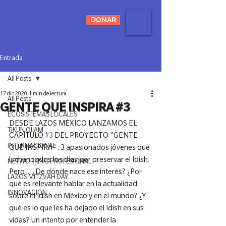
DONAR
Entrada
All Posts
17 dic 2020
1 min de lectura
All Posts
GENTE QUE INSPIRA #3
ECOSISTEMAS LOCALES
DESDE LAZOS MÉXICO LANZAMOS EL 
TIKUN OLAM
CAPÍTULO 
#3
 DEL PROYECTO "GENTE 
INTERNACIONAL
QUE INSPIRA" : 3 apasionados jóvenes que 
luchan todos los días por preservar el Idish. 
NETWORKING PROFESIONAL
Pero ... ¿De dónde nace ese interés? ¿Por 
LAZOS MITZVAH DAY
qué es relevante hablar en la actualidad 
INNOVACIÓN
sobre el Idish en México y en el mundo? ¿Y 
qué es lo que les ha dejado el Idish en sus 
vidas? Un intento por entender la 