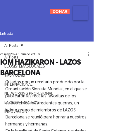
DONAR
Entrada
All Posts
21 may 2024
1 min de lectura
All Posts
IOM HAZIKARON - LAZOS
ECOSISTEMAS LOCALES
BARCELONA
TIKUN OLAM
Guiados por un recetario producido por la 
INTERNACIONAL
Organización Sionista Mundial, en el que se 
NETWORKING PROFESIONAL
publicaron las recetas favoritas de los 
LAZOS MITZVAH DAY
caídos en las más recientes guerras, un 
íntimo grupo de miembros de LAZOS 
INNOVACIÓN
Barcelona se reunió para honrar a nuestros 
hermanos y hermanas.