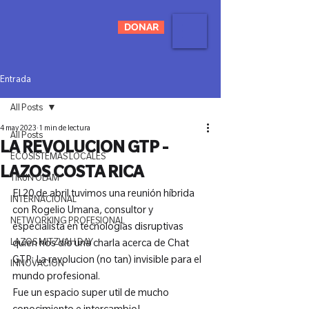
DONAR
Entrada
All Posts
4 may 2023
1 min de lectura
All Posts
LA REVOLUCION GTP -
ECOSISTEMAS LOCALES
LAZOS COSTA RICA
TIKUN OLAM
El 20 de abril tuvimos una reunión híbrida 
INTERNACIONAL
con Rogelio Umana, consultor y 
NETWORKING PROFESIONAL
especialista en tecnologías disruptivas 
LAZOS MITZVAH DAY
quien nos dio una charla acerca de Chat 
GTP: La revolucion (no tan) invisible para el 
INNOVACIÓN
mundo profesional.

Fue un espacio super util de mucho 