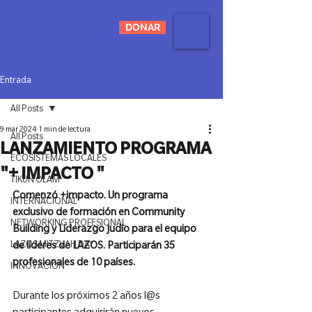
DONAR
Entrada
All Posts
9 mar 2024
1 min de lectura
All Posts
LANZAMIENTO PROGRAMA
ECOSISTEMAS LOCALES
"+ IMPACTO "
TIKUN OLAM
Comenzó +impacto. Un programa 
INTERNACIONAL
exclusivo de formación en Community 
NETWORKING PROFESIONAL
Building y Liderazgo Judío para el equipo 
LAZOS MITZVAH DAY
de líderes de LAZOS. Participarán 35 
profesionales de 10 países.
INNOVACIÓN
Durante los próximos 2 años l@s 