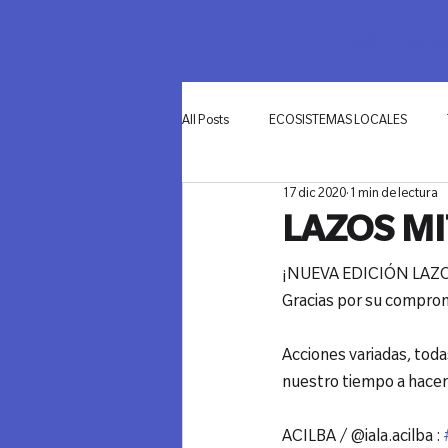
SOMOS
NETWO
All Posts
ECOSISTEMAS LOCALES
17 dic 2020
1 min de lectura
INNOVACIÓN
LAZOS MI
¡NUEVA EDICIÓN LAZOS
Gracias por su compromi
Acciones variadas, tod
ACILBA / @iala.acilba : 