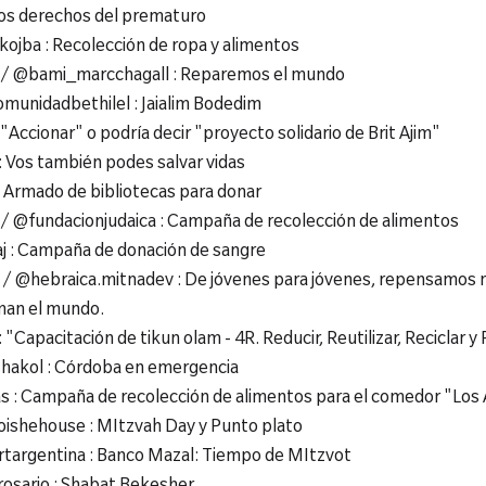
os derechos del prematuro

jba : Recolección de ropa y alimentos

@bami_marcchagall : Reparemos el mundo

munidadbethilel : Jaialim Bodedim

"Accionar" o podría decir "proyecto solidario de Brit Ajim"

Vos también podes salvar vidas

 Armado de bibliotecas para donar

fundacionjudaica : Campaña de recolección de alimentos

 : Campaña de donación de sangre

hebraica.mitnadev : De jóvenes para jóvenes, repensamos n
man el mundo.

Capacitación de tikun olam - 4R. Reducir, Reutilizar, Reciclar y
kol : Córdoba en emergencia

: Campaña de recolección de alimentos para el comedor "Los A
hehouse : MItzvah Day y Punto plato

rgentina : Banco Mazal: Tiempo de MItzvot
