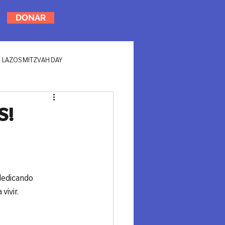
DONAR
LAZOS MITZVAH DAY
S!
dedicando 