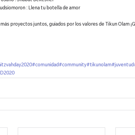
sario : Shabat Bekesher

siomoron : Llena tu botella de amor

ás proyectos juntos, guiados por los valores de Tikun Olam ¡G
itzvahday2020
#comunidad
#community
#tikunolam
#juventud
D2020