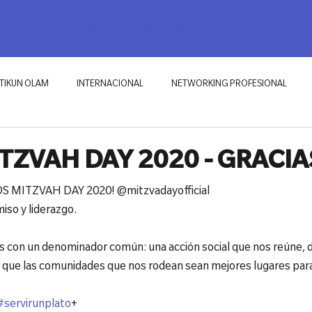
RKING PROFESIONAL
ECOSISTEMAS
TIKUN OLAM
BLOG
TIKUN OLAM
INTERNACIONAL
NETWORKING PROFESIONAL
TZVAH DAY 2020 - GRACIA
 MITZVAH DAY 2020! @mitzvadayofficial

so y liderazgo.

as con un denominador común: una acción social que nos reúne, 
#servirunplato
+
