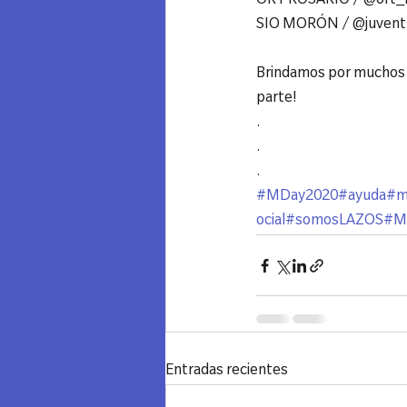
ORT ROSARIO / @ort_ro
SIO MORÓN / @juventud
Brindamos por muchos m
parte!

.

.

#MDay2020
#ayuda
#m
ocial
#somosLAZOS
#M
Entradas recientes