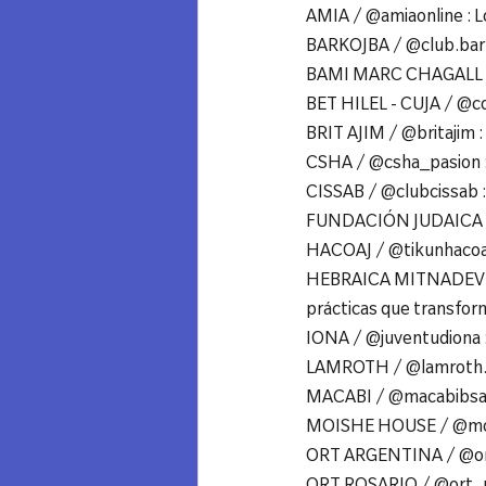
AMIA / @amiaonline : L
BARKOJBA / @club.barko
BAMI MARC CHAGALL / 
BET HILEL - CUJA / @co
BRIT AJIM / @britajim : 
CSHA / @csha_pasion : 
CISSAB / @clubcissab :
FUNDACIÓN JUDAICA / @
HACOAJ / @tikunhacoaj
HEBRAICA MITNADEV / @
prácticas que transfor
IONA / @juventudiona : "
LAMROTH / @lamroth.ha
MACABI / @macabibsas 
MOISHE HOUSE / @mois
ORT ARGENTINA / @orta