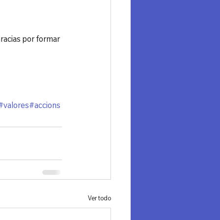
racias por formar 
#valores
#accions
Ver todo