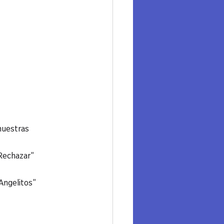
uestras 
 Rechazar"

ngelitos"
