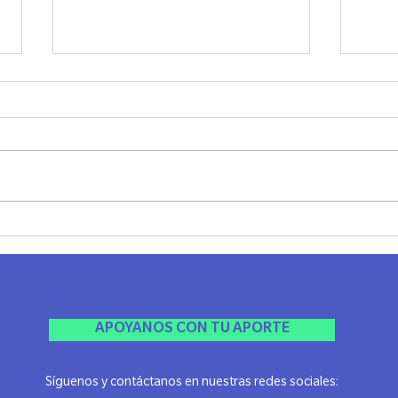
Cata Filosófica en Rosario
1º E
Indus
Rosar
APOYANOS CON TU APORTE
Síguenos y contáctanos en nuestras redes sociales: