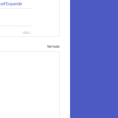
za
#Expande
Ver todo