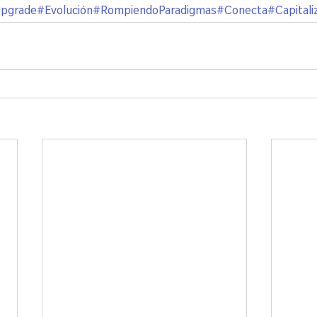
pgrade
#Evolución
#RompiendoParadigmas
#Conecta
#Capitali