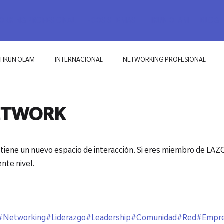
RKING PROFESIONAL
ECOSISTEMAS
TIKUN OLAM
BLOG
TIKUN OLAM
INTERNACIONAL
NETWORKING PROFESIONAL
ETWORK
red tiene un nuevo espacio de interacción. Si eres miembro de LA
nte nivel.⁠
#Networking
#Liderazgo
#Leadership
#Comunidad
#Red
#Empre