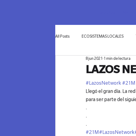
SOMOS
NETWO
All Posts
ECOSISTEMAS LOCALES
8 jun 2021
1 min de lectura
INNOVACIÓN
LAZOS N
#LazosNetwork
#21M
⁠Llegó el gran día. La 
para ser parte del siguie
.⁠
.⁠
.⁠
#21M
#LazosNetwork