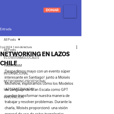
DONAR
Entrada
All Posts
3 jul 2024
1 min de lectura
All Posts
NETWORKING EN LAZOS
ECOSISTEMAS LOCALES
CHILE
TIKUN OLAM
Despedimos mayo con un evento súper 
INTERNACIONAL
interesante en Santiago!  junto a Moisés 
NETWORKING PROFESIONAL
Michelow, exploramos cómo los Modelos 
LAZOS MITZVAH DAY
de Lenguaje de Gran Escala como GPT 
pueden transformar nuestra manera de 
INNOVACIÓN
trabajar y resolver problemas. Durante la 
charla, Moisés proporcionó  una visión 