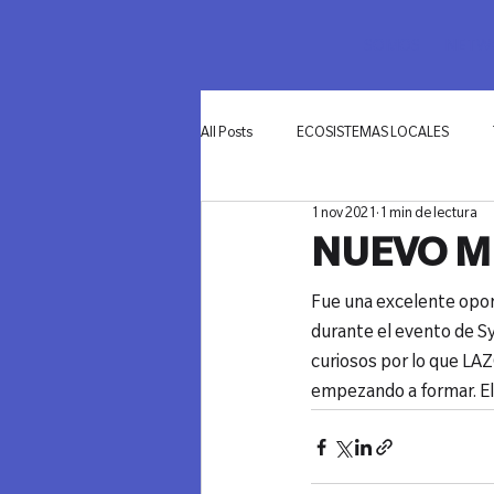
SOMOS
NETWO
All Posts
ECOSISTEMAS LOCALES
1 nov 2021
1 min de lectura
INNOVACIÓN
NUEVO ME
Fue una excelente opor
durante el evento de S
curiosos por lo que LAZ
empezando a formar. El