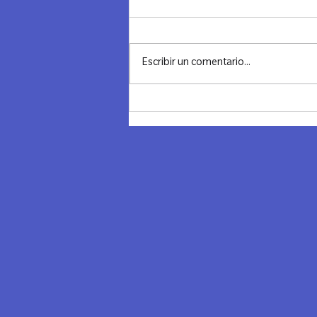
Escribir un comentario...
Noche transformadora en
Chile