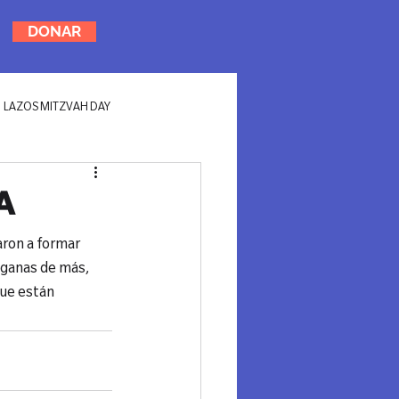
DONAR
LAZOS MITZVAH DAY
A
ron a formar 
 ganas de más, 
que están 