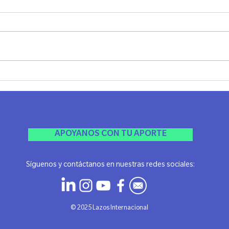
Cata Filosófica en Rosario
1º E
Indus
Rosar
APOYANOS CON TU APORTE
Síguenos y contáctanos en nuestras redes sociales:
​© 2025 Lazos Internacional