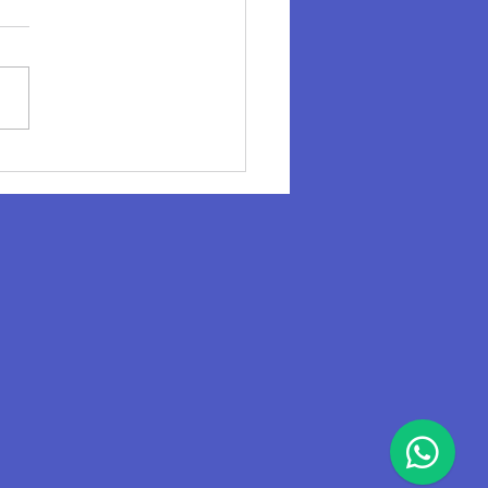
ncuentro del Cluster de
trias Culturales en
io.