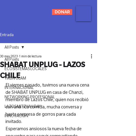
DONAR
Entrada
All Posts
30 may 2023
1 min de lectura
All Posts
SHABAT UNPLUG - LAZOS
ECOSISTEMAS LOCALES
CHILE
TIKUN OLAM
El viernes pasado, tuvimos una nueva cena 
INTERNACIONAL
de SHABAT UNPLUG en casa de Chanzi, 
NETWORKING PROFESIONAL
miembro de Lazos Chile, quien nos recibió 
LAZOS MITZVAH DAY
con una rica comida, mucha conversa y 
hasta sorpresa de gorros para cada 
INNOVACIÓN
invitado.

Esperamos ansiosos la nueva fecha de 